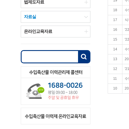
19
수
법제도자료
18
수
자료실
17
식
16
'
온라인교육자료
15
'
14
수
13
2
12
'
11
수
10
2