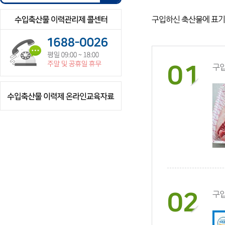
구입하신 축산물에 표
01
구
02
구